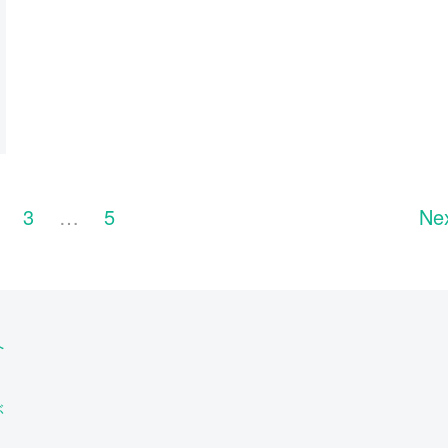
3
…
5
Ne
へ
ぶ