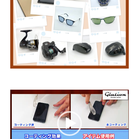
動
画
プ
レ
ー