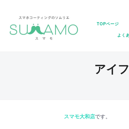
TOPページ
よく
アイ
です。
スマモ大和店